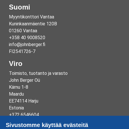
Suomi
Myyntikonttori Vantaa
Kuninkaanmäentie 120B
01260 Vantaa
+358 40 9008520
info@johnberger.fi
FI2541726-7
Viro
Toimisto, tuotanto ja varasto
John Berger Oü
Kärnu 1-8
Maardu
EE74114 Harju
Estonia
+372 6546604
info@johnberger.ee
Sivustomme käyttää evästeitä
Reg.nr 10265834