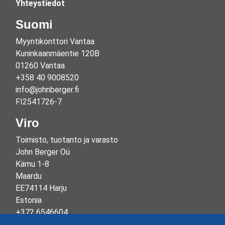
Yhteystiedot
Suomi
Myyntikonttori Vantaa
Kuninkaanmäentie 120B
01260 Vantaa
+358 40 9008520
info@johnberger.fi
FI2541726-7
Viro
Toimisto, tuotanto ja varasto
John Berger Oü
Kärnu 1-8
Maardu
EE74114 Harju
Estonia
+372 6546604
info@johnberger.ee