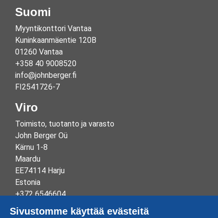
Suomi
Myyntikonttori Vantaa
Kuninkaanmäentie 120B
01260 Vantaa
+358 40 9008520
info@johnberger.fi
FI2541726-7
Viro
Toimisto, tuotanto ja varasto
John Berger Oü
Kärnu 1-8
Maardu
EE74114 Harju
Estonia
+372 6546604
info@johnberger.ee
Sivustomme käyttää evästeitä
Reg.nr 10265834