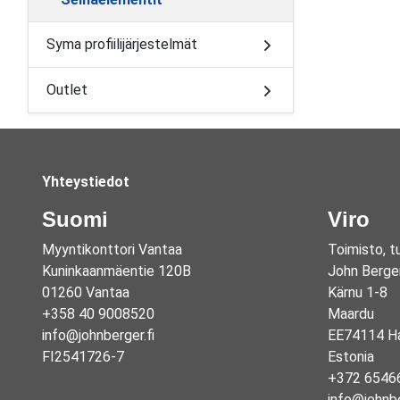
Syma profiilijärjestelmät
Outlet
Yhteystiedot
Suomi
Viro
Myyntikonttori Vantaa
Toimisto, t
Kuninkaanmäentie 120B
John Berge
01260 Vantaa
Kärnu 1-8
+358 40 9008520
Maardu
info@johnberger.fi
EE74114 Ha
FI2541726-7
Estonia
+372 6546
info@johnb