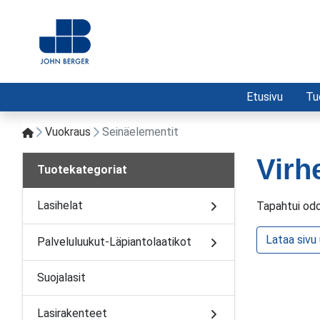
Etusivu
Tu
Vuokraus
Seinäelementit
Virh
Tuotekategoriat
Lasihelat
Tapahtui odo
Lataa sivu
Palveluluukut-Läpiantolaatikot
Suojalasit
Lasirakenteet