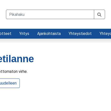
otteet
Yritys
Ajankohtaista
Yhteystiedot
Yhtey
etilanne
ttomaton virhe.
 uudelleen