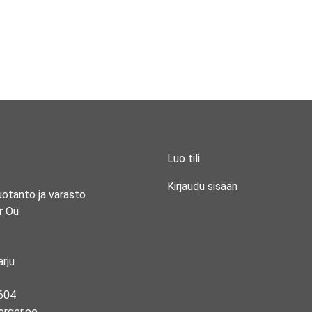
Luo tili
Kirjaudu sisään
uotanto ja varasto
r Oü
rju
604
erger.ee