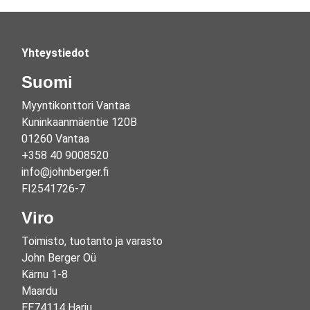
Yhteystiedot
Suomi
Myyntikonttori Vantaa
Kuninkaanmäentie 120B
01260 Vantaa
+358 40 9008520
info@johnberger.fi
FI2541726-7
Viro
Toimisto, tuotanto ja varasto
John Berger Oü
Kärnu 1-8
Maardu
EE74114 Harju