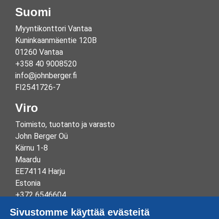
Suomi
Myyntikonttori Vantaa
Kuninkaanmäentie 120B
01260 Vantaa
+358 40 9008520
info@johnberger.fi
FI2541726-7
Viro
Toimisto, tuotanto ja varasto
John Berger Oü
Kärnu 1-8
Maardu
EE74114 Harju
Estonia
+372 6546604
info@johnberger.ee
Sivustomme käyttää evästeitä
Reg.nr 10265834