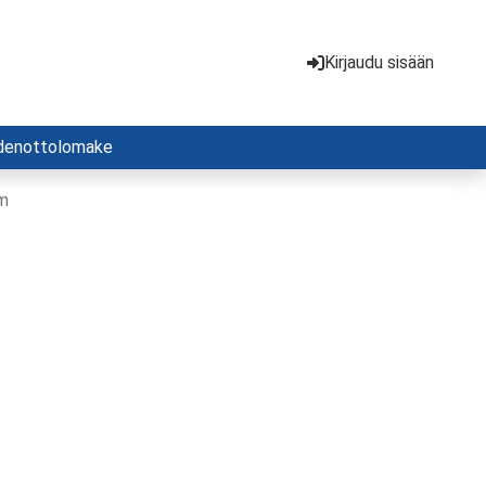
Kirjaudu sisään
denottolomake
mm