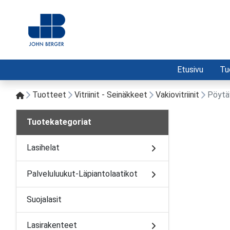
Etusivu
Tu
Tuotteet
Vitriinit - Seinäkkeet
Vakiovitriinit
Pöytä
Tuotekategoriat
Lasihelat
Palveluluukut-Läpiantolaatikot
Suojalasit
Lasirakenteet