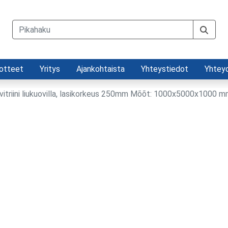
otteet
Yritys
Ajankohtaista
Yhteystiedot
Yhtey
vitriini liukuovilla, lasikorkeus 250mm Mõõt: 1000x5000x1000 